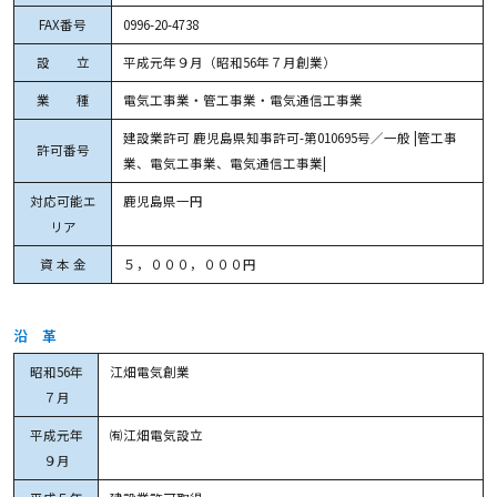
FAX番号
0996-20-4738
設 立
平成元年９月（昭和56年７月創業）
業 種
電気工事業・管工事業・電気通信工事業
建設業許可 鹿児島県知事許可-第010695号／一般 |管工事
許可番号
業、電気工事業、電気通信工事業|
対応可能エ
鹿児島県一円
リア
資 本 金
５，０００，０００円
沿 革
昭和56年
江畑電気創業
７月
平成元年
㈲江畑電気設立
９月