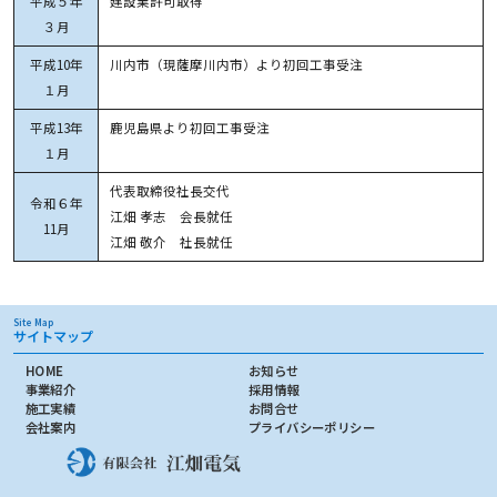
平成５年
建設業許可取得
３月
平成10年
川内市（現薩摩川内市）より初回工事受注
１月
平成13年
鹿児島県より初回工事受注
１月
代表取締役社長交代
令和６年
江畑 孝志 会長就任
11月
江畑 敬介 社長就任
Site Map
サイトマップ
HOME
お知らせ
事業紹介
採用情報
施工実績
お問合せ
会社案内
プライバシーポリシー